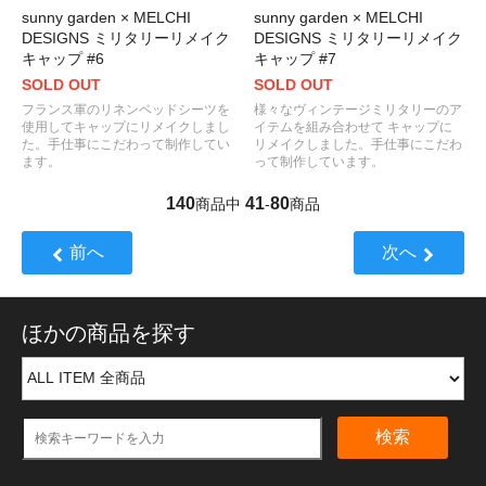
sunny garden × MELCHI
sunny garden × MELCHI
DESIGNS ミリタリーリメイク
DESIGNS ミリタリーリメイク
キャップ #6
キャップ #7
SOLD OUT
SOLD OUT
フランス軍のリネンベッドシーツを
様々なヴィンテージミリタリーのア
使用してキャップにリメイクしまし
イテムを組み合わせて キャップに
た。手仕事にこだわって制作してい
リメイクしました。手仕事にこだわ
ます。
って制作しています。
140
41
80
商品中
-
商品
前へ
次へ
ほかの商品を探す
検索