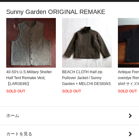
Sunny Garden ORIGINAL REMAKE
40-50's U.S.Military Shelter
BEACH CLOTH Half zip
Antique Fre
Half Tent Remake Vest,
Pullover Jacket / Sunny
overdye Rem
【LARGE#6】
Garden × MELCHI DESIGNS
shirt サイ
SOLD OUT
SOLD OUT
SOLD OUT
ホーム
カートを見る