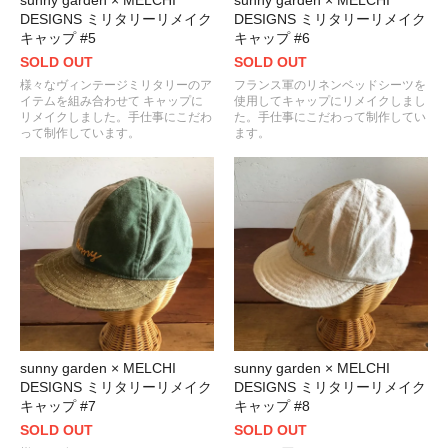
sunny garden × MELCHI
sunny garden × MELCHI
DESIGNS ミリタリーリメイク
DESIGNS ミリタリーリメイク
キャップ #5
キャップ #6
SOLD OUT
SOLD OUT
様々なヴィンテージミリタリーのア
フランス軍のリネンベッドシーツを
イテムを組み合わせて キャップに
使用してキャップにリメイクしまし
リメイクしました。手仕事にこだわ
た。手仕事にこだわって制作してい
って制作しています。
ます。
sunny garden × MELCHI
sunny garden × MELCHI
DESIGNS ミリタリーリメイク
DESIGNS ミリタリーリメイク
キャップ #7
キャップ #8
SOLD OUT
SOLD OUT