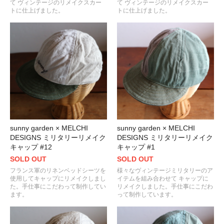
て ヴィンテージのリメイクスカー
て ヴィンテージのリメイクスカー
トに仕上げました。
トに仕上げました。
sunny garden × MELCHI
sunny garden × MELCHI
DESIGNS ミリタリーリメイク
DESIGNS ミリタリーリメイク
キャップ #12
キャップ #1
SOLD OUT
SOLD OUT
フランス軍のリネンベッドシーツを
様々なヴィンテージミリタリーのア
使用してキャップにリメイクしまし
イテムを組み合わせて キャップに
た。手仕事にこだわって制作してい
リメイクしました。手仕事にこだわ
ます。
って制作しています。