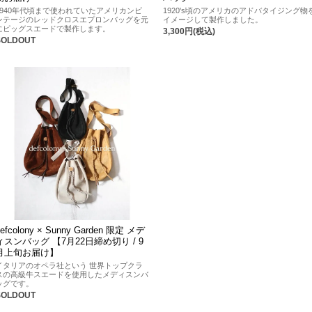
1940年代頃まで使われていたアメリカンビ
1920's頃のアメリカのアドバタイジング物
ンテージのレッドクロスエプロンバッグを元
イメージして製作しました。
にピッグスエードで製作します。
3,300円(税込)
SOLDOUT
defcolony × Sunny Garden 限定 メデ
ィスンバッグ 【7月22日締め切り / 9
月上旬お届け】
イタリアのオペラ社という 世界トップクラ
スの高級牛スエードを使用したメディスンバ
ッグです。
SOLDOUT