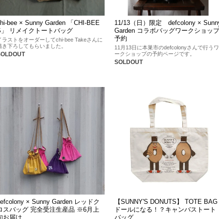
chi-bee × Sunny Garden 「CHI-BEE
11/13（日）限定 defcolony × Sunn
S」 リメイクトートバッグ
Garden コラボバッグワークショッ
予約
イラストをオーダーしてchi-bee Takeさんに
描き下ろしてもらいました。
11月13日に本巣市のdefcolonyさんで行うワ
ークショップの予約ページです。
SOLDOUT
SOLDOUT
defcolony × Sunny Garden レッドク
【SUNNY'S DONUTS】 TOTE BAG
ロスバッグ 完全受注生産品 ※6月上
ドールになる！？キャンバストート
旬お届け
バッグ