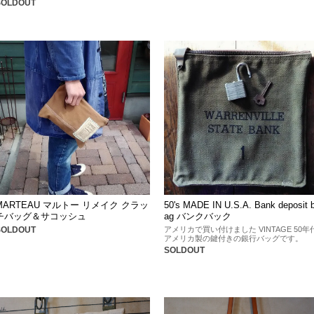
SOLDOUT
MARTEAU マルトー リメイク クラッ
50's MADE IN U.S.A. Bank deposit 
チバッグ＆サコッシュ
ag バンクバック
SOLDOUT
アメリカで買い付けました VINTAGE 50年
アメリカ製の鍵付きの銀行バッグです。
SOLDOUT