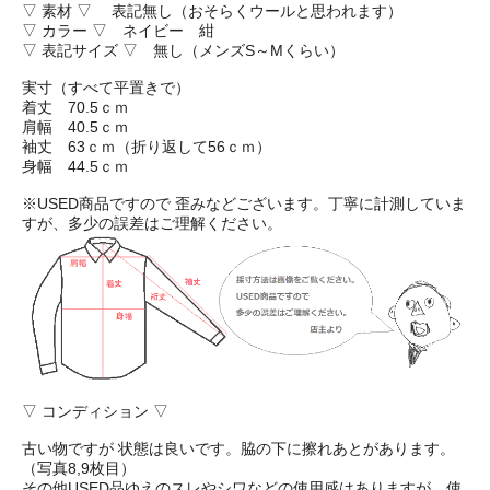
▽ 素材 ▽ 表記無し（おそらくウールと思われます）
▽ カラー ▽ ネイビー 紺
▽ 表記サイズ ▽ 無し（メンズS～Mくらい）
実寸（すべて平置きで）
着丈 70.5ｃｍ
肩幅 40.5ｃｍ
袖丈 63ｃｍ（折り返して56ｃｍ）
身幅 44.5ｃｍ
※USED商品ですので 歪みなどございます。丁寧に計測していま
すが、多少の誤差はご理解ください。
▽ コンディション ▽
古い物ですが 状態は良いです。脇の下に擦れあとがあります。
（写真8,9枚目）
その他USED品ゆえのスレやシワなどの使用感はありますが、使