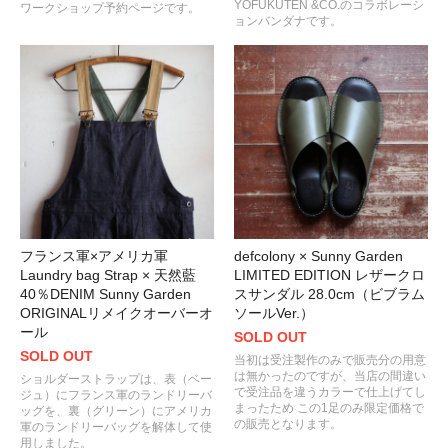
YOFUKUTEN &CO.のコラボレーシ
ワークショップ予約ページです。
ョンバンダナです。
フランス軍×アメリカ軍
defcolony × Sunny Garden
Laundry bag Strap × 天然藍
LIMITED EDITION レザークロ
40％DENIM Sunny Garden
スサンダル 28.0cm（ビブラム
ORIGINALリメイクオーバーオ
ソールVer.）
ール
SOLD OUT
SOLD OUT
当初は受注製作のみで販売分の用意
は無かったのですが、当店の間違い
ショルダーストラップは、表（ベー
で受注品を違うカラーで仕上げてし
ジュ）にフランス軍のランドリーバ
まったため この1足のみ限定価格で
ッグを、裏（グリーン）にアメリカ
の販売となります。
軍のランドリーバッグを解体して使
用しました。