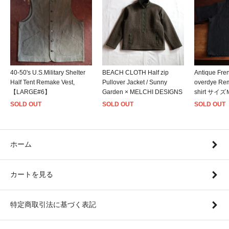
40-50's U.S.Military Shelter
BEACH CLOTH Half zip
Antique Fre
Half Tent Remake Vest,
Pullover Jacket / Sunny
overdye Rem
【LARGE#6】
Garden × MELCHI DESIGNS
shirt サイ
SOLD OUT
SOLD OUT
SOLD OUT
ホーム
カートを見る
特定商取引法に基づく表記