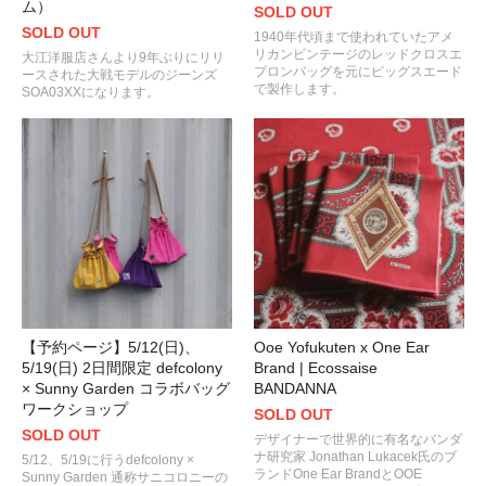
ム）
SOLD OUT
SOLD OUT
1940年代頃まで使われていたアメ
リカンビンテージのレッドクロスエ
大江洋服店さんより9年ぶりにリリ
プロンバッグを元にピッグスエード
ースされた大戦モデルのジーンズ
で製作します。
SOA03XXになります。
【予約ページ】5/12(日)、
Ooe Yofukuten x One Ear
5/19(日) 2日間限定 defcolony
Brand | Ecossaise
× Sunny Garden コラボバッグ
BANDANNA
ワークショップ
SOLD OUT
SOLD OUT
デザイナーで世界的に有名なバンダ
ナ研究家 Jonathan Lukacek氏のブ
5/12、5/19に行うdefcolony ×
ランドOne Ear BrandとOOE
Sunny Garden 通称サニコロニーの