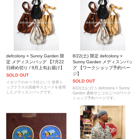
defcolony × Sunny Garden 限
8/22(土) 限定 defcolony ×
定 メディスンバッグ 【7月22
Sunny Garden メディスンバッ
日締め切り / 9月上旬お届け】
グ 【ワークショップ予約ペー
ジ】
SOLD OUT
SOLD OUT
イタリアのオペラ社という 世界ト
ップクラスの高級牛スエードを使用
8/22(土)に行う defcolony × Sunny
したメディスンバッグです。
Garden 通称サニコロニーのワーク
ショップ予約ページです。