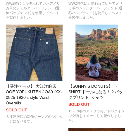
WW2時代にも使われていたアメリ
WW2時代にも使われていたアメリ
カ軍のシェルターハーフテント(通
カ軍のシェルターハーフテント(通
称パップテント)を使用してベスト
称パップテント)を使用してベスト
を製作しました。
を製作しました。
【受注ページ】 大江洋服店
【SUNNY'S DONUTS】 T-
OOE YOFUKUTEN / OA01XX-
SHIRT ドールになる！？バッ
0825 1920's style Waist
クプリントTシャツ
Overalls
SOLD OUT
SOLD OUT
1920's頃のアメリカのアドバタイジ
ング物をイメージして製作しまし
大江洋服店の新作ジーンズの受注ペ
た。
ージになります。