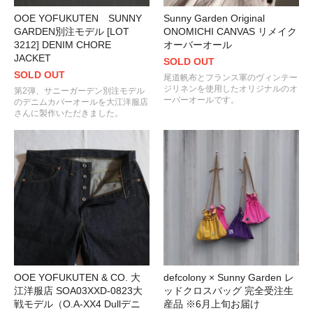
OOE YOFUKUTEN SUNNY
Sunny Garden Original
GARDEN別注モデル [LOT
ONOMICHI CANVAS リメイク
3212] DENIM CHORE
オーバーオール
JACKET
SOLD OUT
SOLD OUT
尾道帆布とフランス軍のヴィンテー
ジリネンを使用したオリジナルのオ
第2弾、サニーガーデン別注モデル
ーバーオールです。
のデニムカバーオールを大江洋服店
さんに製作いただきました。
OOE YOFUKUTEN & CO. 大
defcolony × Sunny Garden レ
江洋服店 SOA03XXD-0823大
ッドクロスバッグ 完全受注生
戦モデル（O.A-XX4 Dullデニ
産品 ※6月上旬お届け