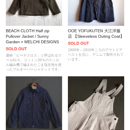
BEACH CLOTH Half zip
OOE YOFUKUTEN 大江洋服
Pullover Jacket / Sunny
店 【Sleeveless Outing Coat】
Garden × MELCHI DESIGNS
SOLD OUT
SOLD OUT
1900年～1910年ころのアウトドア
ベストを元に、デニムで製作されて
通称「ビーチクロス」と呼ばれるウ
います。
ール61％、コットン39％のラッセ
ル編み機で編まれたごま塩生地を使
ったプルオーバージャケットです。