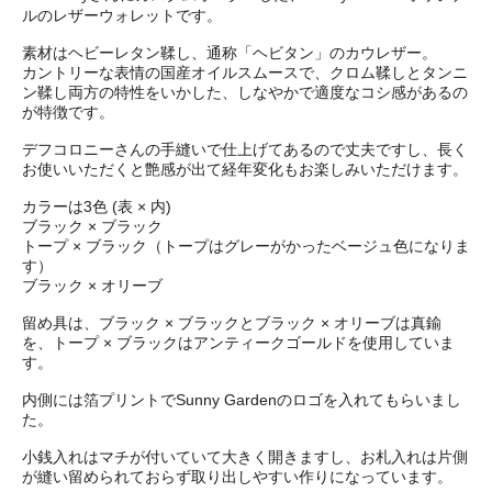
ルのレザーウォレットです。
素材はヘビーレタン鞣し、通称「ヘビタン」のカウレザー。
カントリーな表情の国産オイルスムースで、クロム鞣しとタンニ
ン鞣し両方の特性をいかした、しなやかで適度なコシ感があるの
が特徴です。
デフコロニーさんの手縫いで仕上げてあるので丈夫ですし、長く
お使いいただくと艶感が出て経年変化もお楽しみいただけます。
カラーは3色 (表 × 内)
ブラック × ブラック
トープ × ブラック（トープはグレーがかったベージュ色になりま
す）
ブラック × オリーブ
留め具は、ブラック × ブラックとブラック × オリーブは真鍮
を、トープ × ブラックはアンティークゴールドを使用していま
す。
内側には箔プリントでSunny Gardenのロゴを入れてもらいまし
た。
小銭入れはマチが付いていて大きく開きますし、お札入れは片側
が縫い留められておらず取り出しやすい作りになっています。