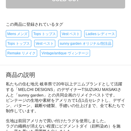
この商品に登録されているタグ
Mens メンズ
Tops トップス
Vest ベスト
Ladies レディース
Tops トップス
Vest ベスト
sunny garden オリジナル/別注品
Remake リメイク
Vintage/antique ヴィンテージ
商品の説明
私たちの住む地元 岐阜県で20年以上デニムブランドとして活躍
する「MELCHI DESIGNS」のデザイナーTSUZUKU MASAKIさ
んと「sunny garden」との共同企画のリメイクベストです。
ビンテージの生地や素材をアメリカで1点1点セレクトし、デザイ
ン、パターン、裁断や縫製、手縫いの仕上げまで、全て私たちで
制作しています。
生地は前回アメリカで買い付けたラグを使用しました。
ラグの織柄が消えない程度にピグメントダイ（顔料染め）を施