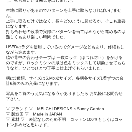
し、落ち着いた雰囲気を出しました。
生地に限りがあるのでパターンを上手に取らなければいけませ
ん。
上手に取るだけではなく、柄をどのように見せるか、そこも重要
になります。
打ち合わせの段階で実際にパターンを当てはめながら進めるのは
難しくもあり楽しい時間でした。
USEDのラグを使用しているのでダメージなどもあり、修繕もし
ながら進めます。
脇や背中の合わせテープは 一度ロック（ほつれ防止）をかける
のですが、ロックミシンの糸は色をミックスして馴染ませてもら
うなど、ひとつひとつ丁寧に仕上げてもらいました。
柄は3種類、サイズはS,Mの2サイズ、各柄各サイズ1着ずつの合
計6着のみの入荷になります。
写真をご覧のうえ気になる点がありましたら お気軽にお問合せ
下さい。
▽ ブランド ▽ MELCHI DESIGNS × Sunny Garden
▽ 製造国 ▽ Made in JAPAN
▽ 素材 ▽ 表記なしのため不明 コットン100％もしくはコッ
トン多めだと思います。