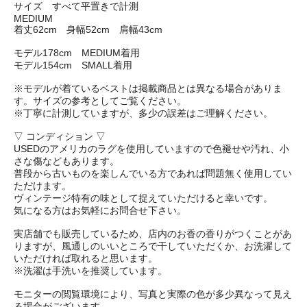
サイズ すべて平置きで計測
MEDIUM
着丈62cm 身幅52cm 肩幅43cm
モデル178cm MEDIUM着用
モデル154cm SMALL着用
※モデルが着ているベストは掲載商品とは異なる場合がありま
す。サイズの参考としてご覧ください。
※丁寧に計測していますが、多少の誤差はご理解ください。
▽ コンディション ▽
USEDのアメリカのラグを使用していますので色褪せや汚れ、小
さな傷などもあります。
普段から古いものを楽しんでいる方であれば問題無く使用してい
ただけます。
ヴィンテージ特有の味として捉えていただけると幸いです。
気になる方はお気軽にお問合せ下さい。
実店舗でも販売しているため、店内のお香の香りがつくことがあ
りますが、風通しのいいところで干していただくか、お洗濯して
いただければ取れると思います。
※洗濯は手洗いを推奨しています。
モニターの閲覧環境により、写真と実際の色が多少異なって見え
る場合がございます。