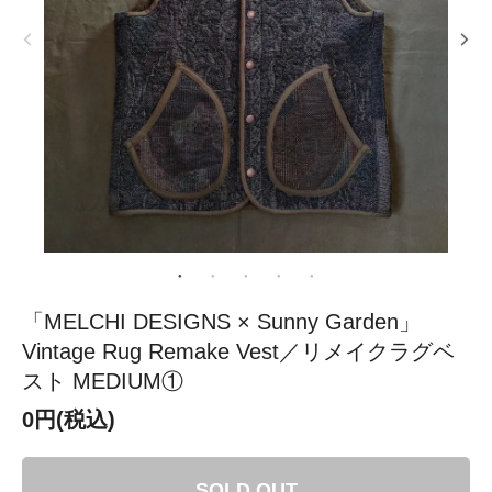
「MELCHI DESIGNS × Sunny Garden」
Vintage Rug Remake Vest／リメイクラグベ
スト MEDIUM①
0円(税込)
SOLD OUT