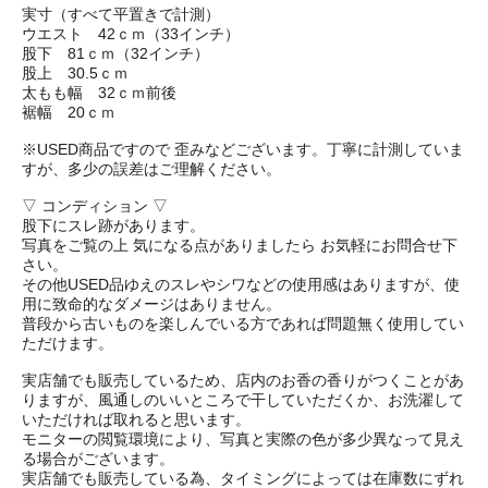
実寸（すべて平置きで計測）
ウエスト 42ｃｍ（33インチ）
股下 81ｃｍ（32インチ）
股上 30.5ｃｍ
太もも幅 32ｃｍ前後
裾幅 20ｃｍ
※USED商品ですので 歪みなどございます。丁寧に計測していま
すが、多少の誤差はご理解ください。
▽ コンディション ▽
股下にスレ跡があります。
写真をご覧の上 気になる点がありましたら お気軽にお問合せ下
さい。
その他USED品ゆえのスレやシワなどの使用感はありますが、使
用に致命的なダメージはありません。
普段から古いものを楽しんでいる方であれば問題無く使用してい
ただけます。
実店舗でも販売しているため、店内のお香の香りがつくことがあ
りますが、風通しのいいところで干していただくか、お洗濯して
いただければ取れると思います。
モニターの閲覧環境により、写真と実際の色が多少異なって見え
る場合がございます。
実店舗でも販売している為、タイミングによっては在庫数にずれ