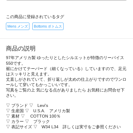
この商品に登録されているタグ
Mens メンズ
Bottoms ボトムス
商品の説明
97年アメリカ製 ゆったりとしたシルエットが特徴のリーバイス
550です。
裾にかけてテーパード（細くなっている）していますので、足元
はスッキリと見えます。
丈直しがされていて、折り返しが太めの仕上がりですのでワンロ
ールして穿いてもかっこいいです。
写真をご覧の上 気になる点がありましたら お気軽にお問合せ下
さい。
▽ ブランド ▽ Levi's
▽ 生産国 ▽ U.S.A. アメリカ製
▽ 素材 ▽ COTTON 100％
▽ カラー ▽ ブラック
▽ 表記サイズ ▽ W34 L34 詳しくは実寸をご参照ください