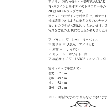
アメリカで買い付けた ～80年代のUSA製 
青×赤ラインと白ボディのトリコロールカ
ZIPはTALONジップです。
ポケットのデザインが特徴的で、ポケット
袖は調節できるように刻印入りのスナッ
古いものですが 状態はいいと思います。
写真をご覧の上 気になる点がありました
▽ ブランド ▽ Levis リーバイス
▽ 製造国 ▽ U.S.A. アメリカ製
▽ 素材 ▽ ナイロン
▽ カラー ▽ ホワイト 白
▽ 表記サイズ ▽ LARGE（メンズL～
実寸（すべて平置きで）
着丈 62ｃｍ
肩幅 49ｃｍ
袖丈 63ｃｍ
身幅 63ｃｍ
※USED商品ですので 歪みなどござい