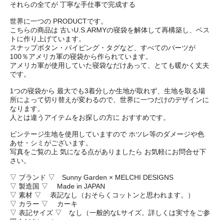
それらの全てが 丁寧な手仕事で完成する
世界に一つの PRODUCTです。
こちらの商品は 古いU.S.ARMYの寝袋を解体して再構築し、ベス
トに作り上げています。
スナップボタン・パイピング・タグなど、すべてのパーツが
100％アメリカ軍の寝袋から作られています。
アメリカ軍が使用していた寝袋なだけあって、とても暖かく丈夫
です。
1つの寝袋から 最大でも3着分しか生地が取れず、生地を取る場
所によって切り替えが変わるので、世界に一つだけのデザインに
なります。
人とは違うアイテムをお探しの方に おすすめです。
ビンテージ生地を使用していますので ホツレ等のダメージや色
あせ・シミがございます。
写真をご覧の上 気になる点がありましたら お気軽にお問合せ下
さい。
▽ ブランド ▽ Sunny Garden × MELCHI DESIGNS
▽ 製造国 ▽ Made in JAPAN
▽ 素材 ▽ 表記なし（おそらくコットンと思われます。）
▽ カラー ▽ カーキ
▽ 表記サイズ ▽ なし（一般的なLサイズ。詳しくは実寸をご参