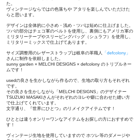
た。
ヴィンテージならではの色落ちや アタリを楽しんでいただけた
らと思います。
デザインは全体的に小さめ・浅め・ツバは短めに仕上げました。
ツバの部分はチェコ軍のベルトを使用し、裏側にもアメリカ軍の
ミリタリーテープやスリーピングバッグ（シュラフ）を使用し、
ミリタリーミックスで仕上げてあります。
サイズ調整用のレザーストラップは岐阜の革職人
「defcolony」
さんに制作を依頼しました。
sunny garden × MELCHI DESIGNS × defcolony のトリプルネー
ムです！
usedの良さを生かしながら作るので、生地の取り方もそれぞれ
です。
その良さを生かしながら「MELCHI DESIGNS」のデザイナー
TSUZUKI MASAKIさんがそれぞれのヨレや癖に合わせた縫い方
で仕上げてくれています。
文字通り、『世界にひとつ』のリメイクアイテムです！
ひととは違うオンリーワンなアイテムをお探しの方におすすめで
す！
ヴィンテージ生地を使用していますので ホツレ等のダメージや