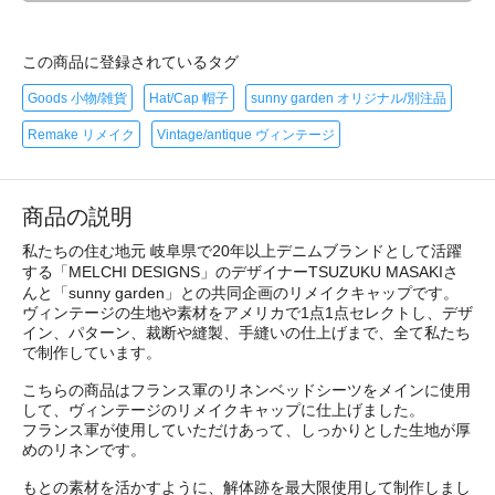
この商品に登録されているタグ
Goods 小物/雑貨
Hat/Cap 帽子
sunny garden オリジナル/別注品
Remake リメイク
Vintage/antique ヴィンテージ
商品の説明
私たちの住む地元 岐阜県で20年以上デニムブランドとして活躍
する「MELCHI DESIGNS」のデザイナーTSUZUKU MASAKIさ
んと「sunny garden」との共同企画のリメイクキャップです。
ヴィンテージの生地や素材をアメリカで1点1点セレクトし、デザ
イン、パターン、裁断や縫製、手縫いの仕上げまで、全て私たち
で制作しています。
こちらの商品はフランス軍のリネンベッドシーツをメインに使用
して、ヴィンテージのリメイクキャップに仕上げました。
フランス軍が使用していただけあって、しっかりとした生地が厚
めのリネンです。
もとの素材を活かすように、解体跡を最大限使用して制作しまし