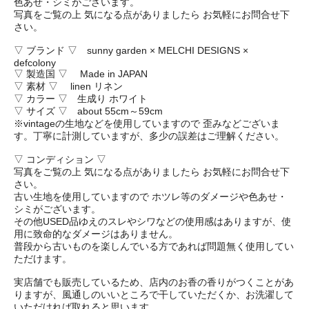
色あせ・シミがございます。
写真をご覧の上 気になる点がありましたら お気軽にお問合せ下
さい。
▽ ブランド ▽ sunny garden × MELCHI DESIGNS ×
defcolony
▽ 製造国 ▽ Made in JAPAN
▽ 素材 ▽ linen リネン
▽ カラー ▽ 生成り ホワイト
▽ サイズ ▽ about 55cm～59cm
※vintageの生地などを使用していますので 歪みなどございま
す。丁寧に計測していますが、多少の誤差はご理解ください。
▽ コンディション ▽
写真をご覧の上 気になる点がありましたら お気軽にお問合せ下
さい。
古い生地を使用していますので ホツレ等のダメージや色あせ・
シミがございます。
その他USED品ゆえのスレやシワなどの使用感はありますが、使
用に致命的なダメージはありません。
普段から古いものを楽しんでいる方であれば問題無く使用してい
ただけます。
実店舗でも販売しているため、店内のお香の香りがつくことがあ
りますが、風通しのいいところで干していただくか、お洗濯して
いただければ取れると思います。