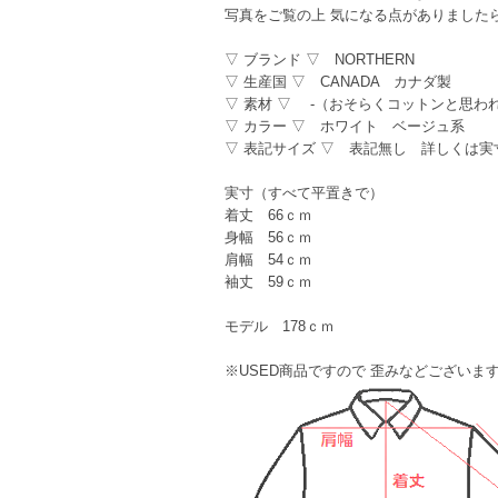
写真をご覧の上 気になる点がありました
▽ ブランド ▽ NORTHERN
▽ 生産国 ▽ CANADA カナダ製
▽ 素材 ▽ -（おそらくコットンと思わ
▽ カラー ▽ ホワイト ベージュ系
▽ 表記サイズ ▽ 表記無し 詳しくは
実寸（すべて平置きで）
着丈 66ｃｍ
身幅 56ｃｍ
肩幅 54ｃｍ
袖丈 59ｃｍ
モデル 178ｃｍ
※USED商品ですので 歪みなどござい