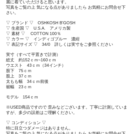
麗に着ていただけると思います。
写真をご覧の上 気になる点がありましたら お気軽にお問合せ下
さい。
▽ ブランド ▽ OSHKOSH B'GOSH
▽ 生産国 ▽ U.S.A. アメリカ製
▽ 素材 ▽ COTTON 100％
▽ カラー ▽ インディゴブルー 濃紺
▽ 表記サイズ ▽ 34/0 詳しくは実寸をご参照ください
実寸（すべて平置きで計測）
総丈 約152ｃｍ~160ｃｍ
ウエスト 43ｃｍ（34インチ）
股下 75ｃｍ
股上 37ｃｍ
太もも幅 34ｃｍ前後
裾幅 23ｃｍ
モデル 154ｃｍ
※USED商品ですので 歪みなどございます。丁寧に計測していま
すが、多少の誤差はご理解ください。
▽ コンディション ▽
特に目立つダメージはありません。
写真をご覧の上 気になる点がありましたら お気軽にお問合せ下