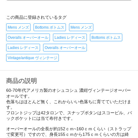
この商品に登録されているタグ
Mens メンズ
Bottoms ボトムス
Mens メンズ
Overalls オーバーオール
Ladies レディース
Bottoms ボトムス
Ladies レディース
Overalls オーバーオール
Vintage/antique ヴィンテージ
商品の説明
60-70年代アメリカ製のオシュコシュ 濃紺ヴィンテージオーバー
オールです。
色落ちはほとんど無く、これからいい色落ちに育てていただけま
す。
フロントジップは42タロンで、スナップボタンはスコービル、バ
ックポケットには当て布付きです。
オーバーオールの全長が約152ｃｍ~160ｃｍくらい（ストラップ
で変更可）ですので、身長155ｃｍから175ｃｍくらいの方は綺