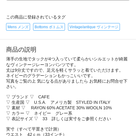
この商品に登録されているタグ
Mens メンズ
Bottoms ボトムス
Vintage/antique ヴィンテージ
商品の説明
薄手の生地でタックが4つ入っていて柔らかいシルエットが綺麗
なヴィンテージレーヨンパンツです。
丈は9分丈ですので、足元を軽くサラッと着ていただけます。
ネイビーのグラデーションもかっこいいです。
写真をご覧の上 気になる点がありましたら お気軽にお問合せ下
さい。
▽ ブランド ▽ CAFE
▽ 生産国 ▽ U.S.A. アメリカ製 STYLED IN ITALY
▽ 素材 ▽ RAYON 60% ACETATE 30% WOOLN 10%
▽ カラー ▽ ネイビー グレー系
▽ 表記サイズ ▽ 33 詳しくは実寸をご参照ください
実寸（すべて平置きで計測）
ウエスト 42ｃｍ（33インチ）