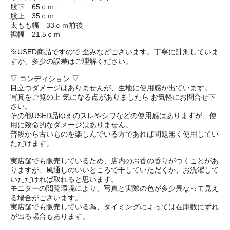
股下 65ｃｍ
股上 35ｃｍ
太もも幅 33ｃｍ前後
裾幅 21.5ｃｍ
※USED商品ですので 歪みなどございます。丁寧に計測していま
すが、多少の誤差はご理解ください。
▽ コンディション ▽
目立つダメージはありませんが、生地に使用感が出ています。
写真をご覧の上 気になる点がありましたら お気軽にお問合せ下
さい。
その他USED品ゆえのスレやシワなどの使用感はありますが、使
用に致命的なダメージはありません。
普段から古いものを楽しんでいる方であれば問題無く使用してい
ただけます。
実店舗でも販売しているため、店内のお香の香りがつくことがあ
りますが、風通しのいいところで干していただくか、お洗濯して
いただければ取れると思います。
モニターの閲覧環境により、写真と実際の色が多少異なって見え
る場合がございます。
実店舗でも販売している為、タイミングによっては在庫数にずれ
が出る場合もあります。