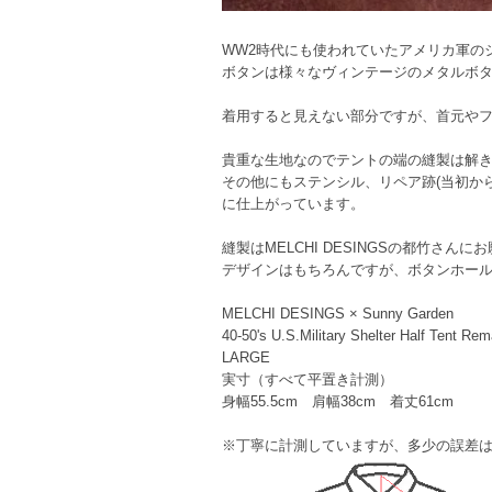
WW2時代にも使われていたアメリカ軍の
ボタンは様々なヴィンテージのメタルボ
着用すると見えない部分ですが、首元やフ
貴重な生地なのでテントの端の縫製は解
その他にもステンシル、リペア跡(当初か
に仕上がっています。
縫製はMELCHI DESINGSの都竹さん
デザインはもちろんですが、ボタンホー
MELCHI DESINGS × Sunny Garden
40-50's U.S.Military Shelter Half Tent Re
LARGE
実寸（すべて平置き計測）
身幅55.5cm 肩幅38cm 着丈61cm
※丁寧に計測していますが、多少の誤差