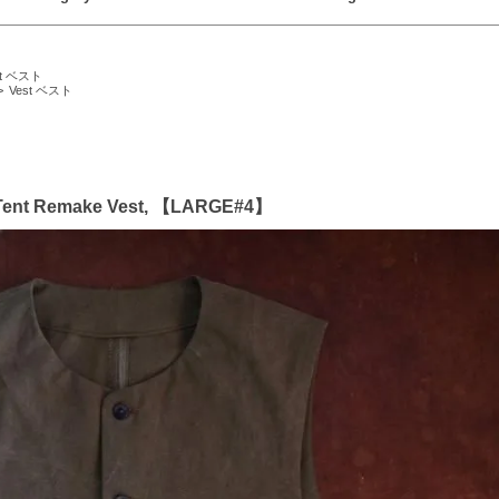
st ベスト
>
Vest ベスト
alf Tent Remake Vest, 【LARGE#4】