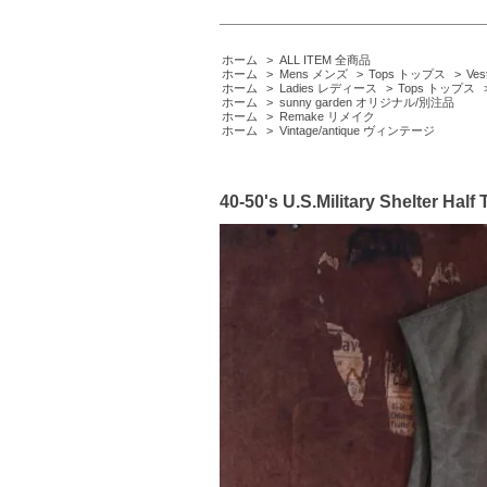
ホーム
>
ALL ITEM 全商品
ホーム
>
Mens メンズ
>
Tops トップス
>
Ve
ホーム
>
Ladies レディース
>
Tops トップス
ホーム
>
sunny garden オリジナル/別注品
ホーム
>
Remake リメイク
ホーム
>
Vintage/antique ヴィンテージ
40-50's U.S.Military Shelter H