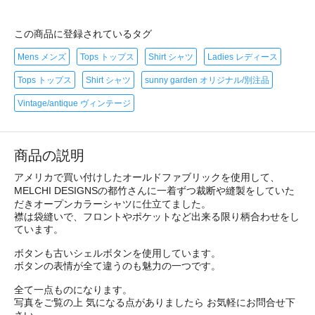
この商品に登録されているタグ
Mens メンズ
Tops トップス
Shirt シャツ
Ladies レディース
Tops トップス
Shirt シャツ
sunny garden オリジナル/別注品
Vintage/antique ヴィンテージ
商品の説明
アメリカで買い付けしたオールドファブリックを使用して、
MELCHI DESIGNSの都竹さんに一着ずつ裁断や縫製をしていた
だきオープンカラーシャツに仕立てました。
襟は袋縫いで、フロントやポケットなど出来る限り柄合わせをし
ています。
ボタンも古いシェルボタンを使用しています。
ボタンの表情が全て違うのも魅力の一つです。
全て一点ものになります。
写真をご覧の上 気になる点がありましたら お気軽にお問合せ下