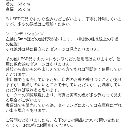
着丈 63ｃｍ
身幅 55ｃｍ
※USED商品ですので 歪みなどございます。丁寧に計測していま
すが、多少の誤差はご理解ください。
▽ コンディション ▽
左袖に5mmほどの焦げ穴があります。（親指の延長線上の手首
の位置）
それ以外は特に目立ったダメージは見当たりません。
その他UESD品ゆえのスレやシワなどの使用感はありますが、使
用に致命的なダメージはありません。
普段から古いものを楽しんでいる方であれば問題無く使用してい
ただけます。
実店舗でも販売しているため、店内のお香の香りつくことがあり
ますが、風通しのいいところで干していただくか、お洗濯してい
ただければ取れると思います。
モニターの閲覧環境により、写真と実際の色が多少異なって見え
る場合がございます。
実店舗でも販売している為、タイミングによっては在庫数にずれ
が出る場合もあります。
ご質問などありましたら、右下の”この商品について問い合わせ
る”より、お気軽にお問合せください。