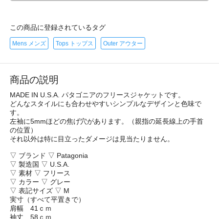
この商品に登録されているタグ
Mens メンズ
Tops トップス
Outer アウター
商品の説明
MADE IN U.S.A. パタゴニアのフリースジャケットです。
どんなスタイルにも合わせやすいシンプルなデザインと色味で
す。
左袖に5mmほどの焦げ穴があります。（親指の延長線上の手首
の位置）
それ以外は特に目立ったダメージは見当たりません。
▽ ブランド ▽ Patagonia
▽ 製造国 ▽ U.S.A.
▽ 素材 ▽ フリース
▽ カラー ▽ グレー
▽ 表記サイズ ▽ M
実寸（すべて平置きで）
肩幅 41ｃｍ
袖丈 58ｃｍ