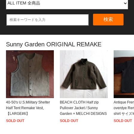
検索
Sunny Garden ORIGINAL REMAKE
40-50's U.S.Military Shelter
BEACH CLOTH Half zip
Antique Fre
Half Tent Remake Vest,
Pullover Jacket / Sunny
overdye Rem
【LARGE#6】
Garden × MELCHI DESIGNS
shirt サイ
SOLD OUT
SOLD OUT
SOLD OUT