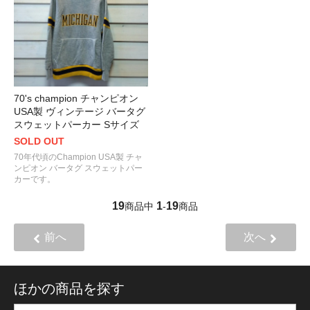
70's champion チャンピオン
USA製 ヴィンテージ バータグ
スウェットパーカー Sサイズ
SOLD OUT
70年代頃のChampion USA製 チャ
ンピオン バータグ スウェットパー
カーです。
19
1
19
商品中
-
商品
前へ
次へ
ほかの商品を探す