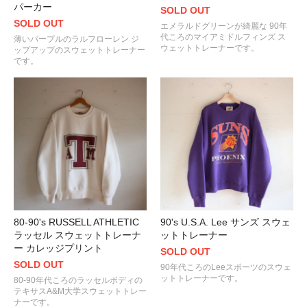
パーカー
SOLD OUT
SOLD OUT
エメラルドグリーンが綺麗な 90年
代ころのマイアミドルフィンズ ス
薄いパープルのラルフローレン ジ
ウェットトレーナーです。
ップアップのスウェットトレーナー
です。
80-90's RUSSELL ATHLETIC
90's U.S.A. Lee サンズ スウェ
ラッセル スウェットトレーナ
ットトレーナー
ー カレッジプリント
SOLD OUT
SOLD OUT
90年代ころのLeeスポーツのスウェ
ットトレーナーです。
80-90年代ころのラッセルボディの
テキサスA&M大学スウェットトレー
ナーです。