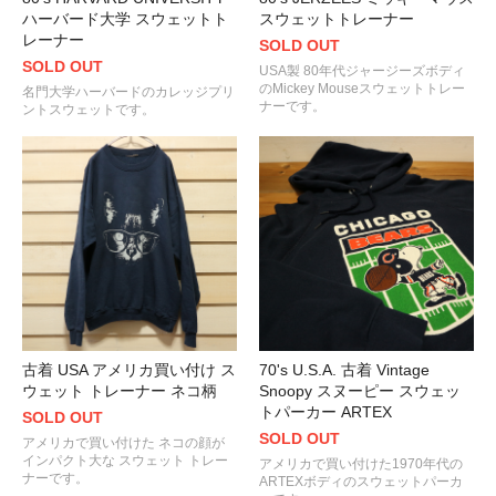
ハーバード大学 スウェットト
スウェットトレーナー
レーナー
SOLD OUT
SOLD OUT
USA製 80年代ジャージーズボディ
のMickey Mouseスウェットトレー
名門大学ハーバードのカレッジプリ
ナーです。
ントスウェットです。
古着 USA アメリカ買い付け ス
70's U.S.A. 古着 Vintage
ウェット トレーナー ネコ柄
Snoopy スヌーピー スウェッ
トパーカー ARTEX
SOLD OUT
SOLD OUT
アメリカで買い付けた ネコの顔が
インパクト大な スウェット トレー
アメリカで買い付けた1970年代の
ナーです。
ARTEXボディのスウェットパーカ