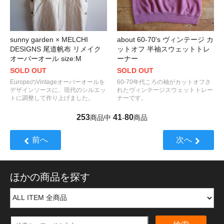
sunny garden × MELCHI
about 60-70's ヴィンテージ カ
DESIGNS 尾道帆布 リメイク
ットオフ 半袖スウェットトレ
オーバーオール size:M
ーナー
SOLD OUT
SOLD OUT
EuropeのVintageオーバーオールを
60-70年代ころの袖がカットオフさ
デザインソースに、現代のシルエッ
れたヴィンテージスウェットトレー
トに調整して作り上げました。
ナーです。
253
41
80
商品中
-
商品
前へ
次へ
ほかの商品を探す