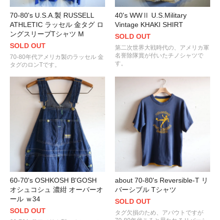
70-80's U.S.A.製 RUSSELL
40's WWⅡ U.S.Military
ATHLETIC ラッセル 金タグ ロ
Vintage KHAKI SHIRT
ングスリーブTシャツ M
SOLD OUT
SOLD OUT
第二次世界大戦時代の、アメリカ軍
名誉除隊賞が付いたチノシャツで
70-80年代アメリカ製のラッセル 金
す。
タグのロンTです。
60-70's OSHKOSH B'GOSH
about 70-80's Reversible-T リ
オシュコシュ 濃紺 オーバーオ
バーシブル Tシャツ
ール ｗ34
SOLD OUT
SOLD OUT
タグ欠損のため、アバウトですが