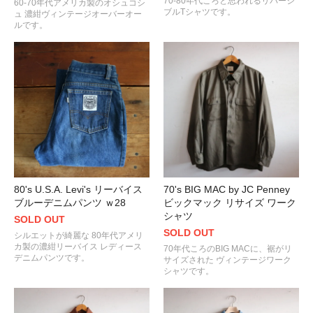
70-80年代ころと思われるリバーシ
60-70年代アメリカ製のオシュコシ
ブルTシャツです。
ュ 濃紺ヴィンテージオーバーオー
ルです。
80's U.S.A. Levi's リーバイス
70's BIG MAC by JC Penney
ブルーデニムパンツ ｗ28
ビックマック リサイズ ワーク
シャツ
SOLD OUT
SOLD OUT
シルエットが綺麗な 80年代アメリ
カ製の濃紺リーバイス レディース
70年代ころのBIG MACに、裾がリ
デニムパンツです。
サイズされた ヴィンテージワーク
シャツです。