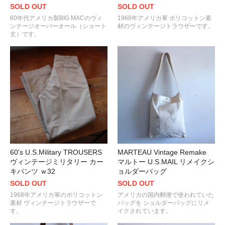
SOLD OUT
SOLD OUT
60年代アメリカ製BIG MACのヴィ
1968年アメリカ軍 ポリコットン素
ンテージオーバーオール（ショート
材のヴィンテージトラウザーです。
丈）です。
60's U.S.Military TROUSERS
MARTEAU Vintage Remake
ヴィンテージミリタリー カー
マルトー U.S.MAIL リメイクシ
キパンツ ｗ32
ョルダーバッグ
SOLD OUT
SOLD OUT
1968年アメリカ軍のポリコットン
アメリカの国内郵便で使われていた
素材 ヴィンテージトラウザーで
バッグを ショルダーバッグにリメ
す。
イクされています。