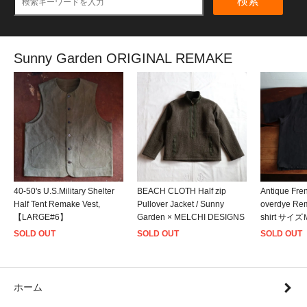
検索
Sunny Garden ORIGINAL REMAKE
40-50's U.S.Military Shelter
BEACH CLOTH Half zip
Antique Fre
Half Tent Remake Vest,
Pullover Jacket / Sunny
overdye Rem
【LARGE#6】
Garden × MELCHI DESIGNS
shirt サイ
SOLD OUT
SOLD OUT
SOLD OUT
ホーム